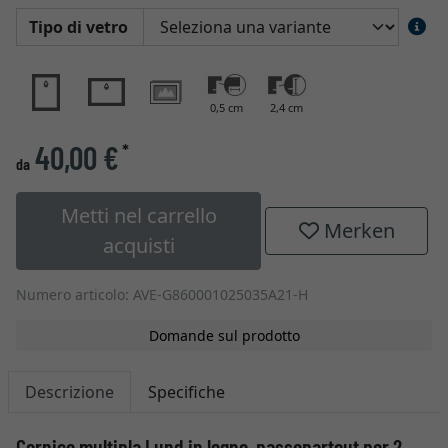
Tipo di vetro
0,5 cm
2,4 cm
40,00 €
*
da
Metti nel carrello
Merken
acquisti
Numero articolo: AVE-G860001025035A21-H
Domande sul prodotto
Descrizione
Specifiche
Cornice multipla Lund in legno, passepartout per 2