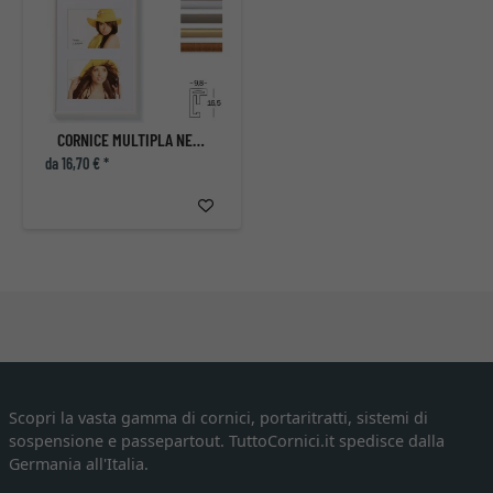
CORNICE MULTIPLA NEW LIFESTYLE PER 3 FOTO
da 16,70 € *
Scopri la vasta gamma di cornici, portaritratti, sistemi di
sospensione e passepartout. TuttoCornici.it spedisce dalla
Germania all'Italia.