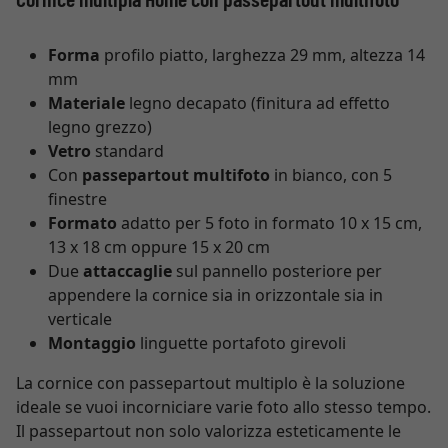
Forma
profilo piatto, larghezza 29 mm, altezza 14
mm
Materiale
legno decapato (finitura ad effetto
legno grezzo)
Vetro
standard
Con
passepartout multifoto
in bianco, con 5
finestre
Formato
adatto per 5 foto in formato 10 x 15 cm,
13 x 18 cm oppure 15 x 20 cm
Due
attaccaglie
sul pannello posteriore per
appendere la cornice sia in orizzontale sia in
verticale
Montaggio
linguette portafoto girevoli
La cornice con passepartout multiplo è la soluzione
ideale se vuoi incorniciare varie foto allo stesso tempo.
Il passepartout non solo valorizza esteticamente le