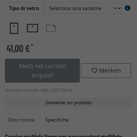
Tipo di vetro
41,00 €
*
Metti nel carrello
Merken
acquisti
Numero articolo: WAL-HO515B-H
Domande sul prodotto
Descrizione
Specifiche
Cornice multipla Home con passepartout multifoto