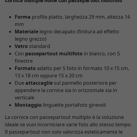
Forma
profilo piatto, larghezza 29 mm, altezza 14
mm
Materiale
legno decapato (finitura ad effetto
legno grezzo)
Vetro
standard
Con
passepartout multifoto
in bianco, con 5
finestre
Formato
adatto per 5 foto in formato 10 x 15 cm,
13 x 18 cm oppure 15 x 20 cm
Due
attaccaglie
sul pannello posteriore per
appendere la cornice sia in orizzontale sia in
verticale
Montaggio
linguette portafoto girevoli
La cornice con passepartout multiplo è la soluzione
ideale se vuoi incorniciare varie foto allo stesso tempo.
Il passepartout non solo valorizza esteticamente le