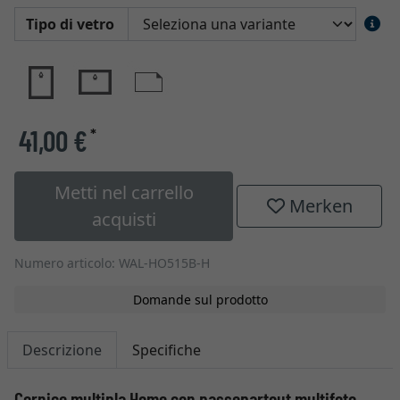
Tipo di vetro
41,00 €
*
Metti nel carrello
Merken
acquisti
Numero articolo: WAL-HO515B-H
Domande sul prodotto
Descrizione
Specifiche
Cornice multipla Home con passepartout multifoto