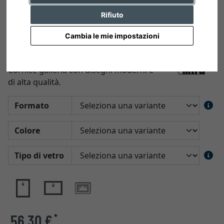
Rifiuto
Cambia le mie impostazioni
Cornice multipla Figari
Cornice galleria con disegni moderni e
di alta qualità.
Formato
Colore
Tipo di vetro
56,30 €
*