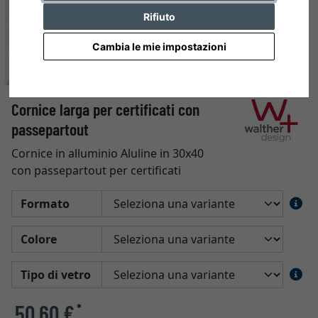
Rifiuto
Cambia le mie impostazioni
Cornice larga per certificati con
passepartout
Cornice in alluminio Aluline in 30x40
con passepartout per certificati
Formato
Colore
Tipo di vetro
50,60 €
*