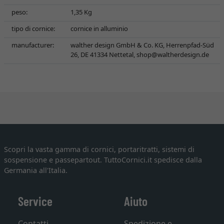
peso:
1,35 Kg
tipo di cornice:
cornice in alluminio
manufacturer:
walther design GmbH & Co. KG, Herrenpfad-Süd
26, DE 41334 Nettetal,
shop@waltherdesign.de
Scopri la vasta gamma di cornici, portaritratti, sistemi di
sospensione e passepartout. TuttoCornici.it spedisce dalla
Germania all'Italia.
Service
Aiuto
Contatti
Spedizione e