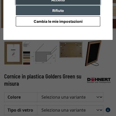
Rifiuto
Cambia le mie impostazioni
Cornice in plastica Golders Green su
misura
Colore
Tipo di vetro