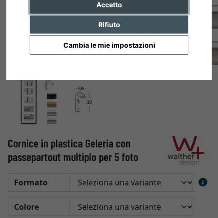
Accetto
Rifiuto
Cambia le mie impostazioni
Cornice in plastica Geleria con
passepartout multiplo per 5 foto
Formato
Colore