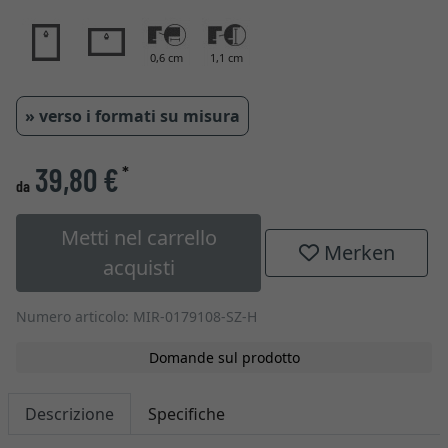
0,6 cm
1,1 cm
» verso i formati su misura
39,80 €
*
da
Metti nel carrello
Merken
acquisti
Numero articolo: MIR-0179108-SZ-H
Domande sul prodotto
Descrizione
Specifiche