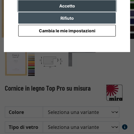
Accetto
Rifiuto
Cambia le mie impostazioni
Cornice in legno Top Pro su misura
Colore
Tipo di vetro