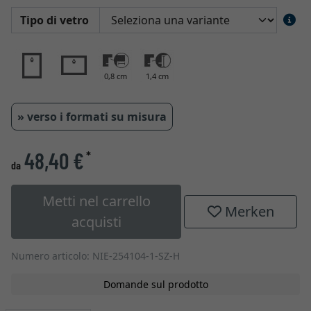
Tipo di vetro
0,8 cm
1,4 cm
» verso i formati su misura
48,40 €
*
da
Metti nel carrello
Merken
acquisti
Numero articolo: NIE-254104-1-SZ-H
Domande sul prodotto