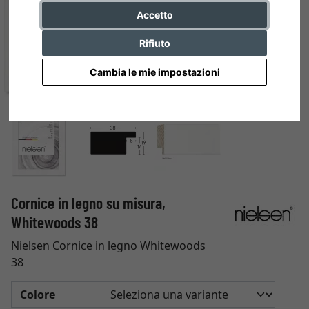
Accetto
Rifiuto
Cambia le mie impostazioni
Cornice in legno su misura,
Whitewoods 38
Nielsen Cornice in legno Whitewoods
38
Colore