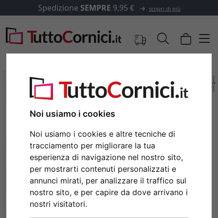
Spedizione
SEMPRE
9,95 €
scopri di più
Noi usiamo i cookies
Noi usiamo i cookies e altre tecniche di
tracciamento per migliorare la tua
esperienza di navigazione nel nostro sito,
per mostrarti contenuti personalizzati e
annunci mirati, per analizzare il traffico sul
Indietro
Avan
nostro sito, e per capire da dove arrivano i
nostri visitatori.