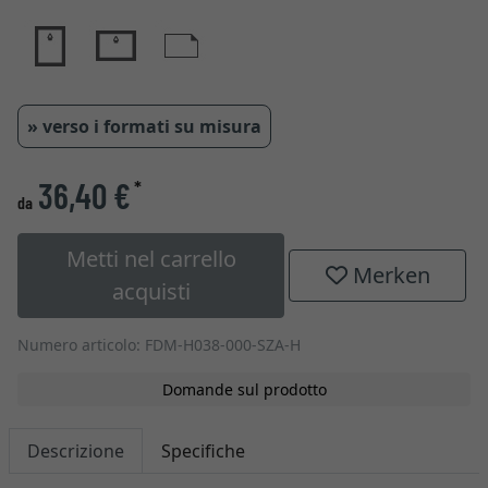
» verso i formati su misura
36,40 €
*
da
Metti nel carrello
Merken
acquisti
Numero articolo: FDM-H038-000-SZA-H
Domande sul prodotto
Descrizione
Specifiche