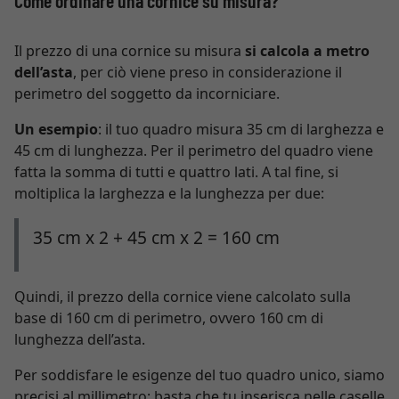
Come ordinare una cornice su misura?
Il prezzo di una cornice su misura
si calcola a metro
dell’asta
, per ciò viene preso in considerazione il
perimetro del soggetto da incorniciare.
Un esempio
: il tuo quadro misura 35 cm di larghezza e
45 cm di lunghezza. Per il perimetro del quadro viene
fatta la somma di tutti e quattro lati. A tal fine, si
moltiplica la larghezza e la lunghezza per due:
35 cm x 2 + 45 cm x 2 = 160 cm
Quindi, il prezzo della cornice viene calcolato sulla
base di 160 cm di perimetro, ovvero 160 cm di
lunghezza dell’asta.
Per soddisfare le esigenze del tuo quadro unico, siamo
precisi al millimetro: basta che tu inserisca nelle caselle