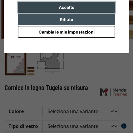
Accetto
Rifiuto
Cambia le mie impostazioni
Cornice in legno Tugela su misura
Colore
Tipo di vetro