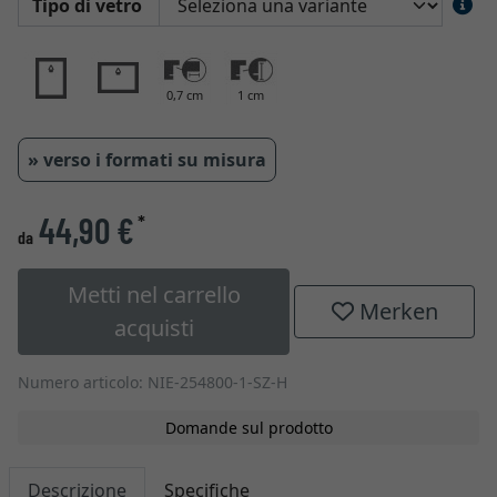
Tipo di vetro
0,7 cm
1 cm
» verso i formati su misura
44,90 €
*
da
Metti nel carrello
Merken
acquisti
Numero articolo: NIE-254800-1-SZ-H
Domande sul prodotto
Descrizione
Specifiche