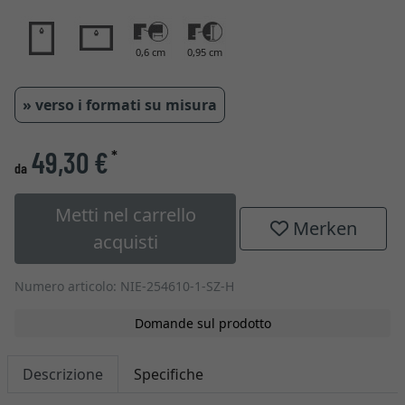
0,6 cm
0,95 cm
» verso i formati su misura
49,30 €
*
da
Metti nel carrello
Merken
acquisti
Numero articolo: NIE-254610-1-SZ-H
Domande sul prodotto
Descrizione
Specifiche