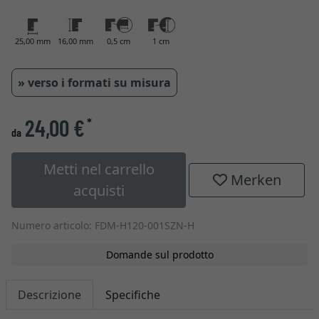
25,00 mm
16,00 mm
0,5 cm
1 cm
» verso i formati su misura
24,00 €
*
da
Metti nel carrello
Merken
acquisti
Numero articolo: FDM-H120-001SZN-H
Domande sul prodotto
Descrizione
Specifiche