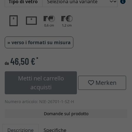
Tipo di vetro
0,6 cm
1,2 cm
» verso i formati su misura
46,50 €
*
da
Metti nel carrello
Merken
acquisti
Numero articolo: NIE-26701-1-SZ-H
Domande sul prodotto
Descrizione
Specifiche