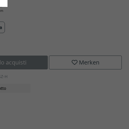
cm
ra
lo acquisti
Merken
SZ-H
tto