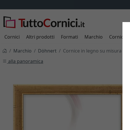
Cornici
Altri prodotti
Formati
Marchio
Cornici s
Marchio
Döhnert
Cornice in legno su misura M
alla panoramica