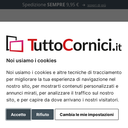
Spedizione
SEMPRE
9,95 €
scopri di più
u misura
Passepartout
Accessori
anor
Noi usiamo i cookies
Noi usiamo i cookies e altre tecniche di tracciamento
Cornice in legno su 
per migliorare la tua esperienza di navigazione nel
nostro sito, per mostrarti contenuti personalizzati e
annunci mirati, per analizzare il traffico sul nostro
sito, e per capire da dove arrivano i nostri visitatori.
Colore
Accetto
Rifiuto
Cambia le mie impostazioni
Tipo di vetro