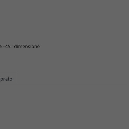
+45+45= dimensione
mprato