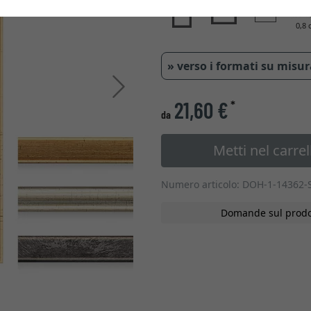
0,8 
» verso i formati su misu
Avanti
21,60 €
*
da
Metti nel carrel
Numero articolo: DOH-1-14362-
Domande sul prodo