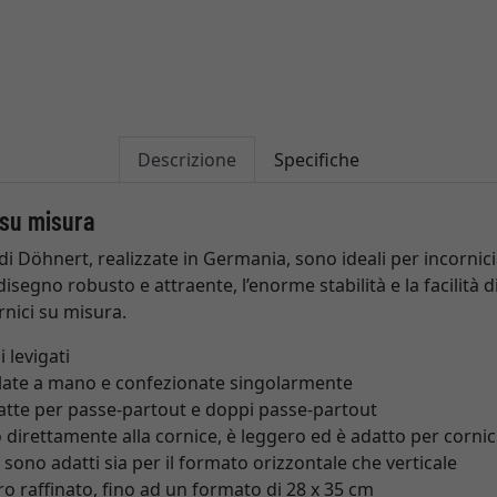
Descrizione
Specifiche
 su misura
 di Döhnert, realizzate in Germania, sono ideali per incornic
isegno robusto e attraente, l’enorme stabilità e la facilità di
rnici su misura.
 levigati
late a mano e confezionate singolarmente
datte per passe-partout e doppi passe-partout
 direttamente alla cornice, è leggero ed è adatto per cornic
i sono adatti sia per il formato orizzontale che verticale
ro raffinato, fino ad un formato di 28 x 35 cm