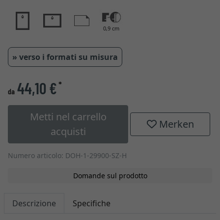
0,9 cm
» verso i formati su misura
44,10 €
*
da
Metti nel carrello
Merken
acquisti
Numero articolo: DOH-1-29900-SZ-H
Domande sul prodotto
Descrizione
Specifiche