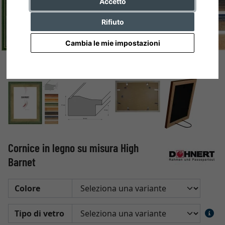
Accetto
Rifiuto
Cambia le mie impostazioni
Cornice in legno su misura High
Barnet
Colore
Tipo di vetro