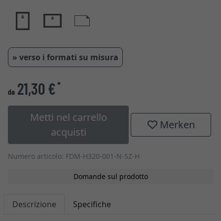
» verso i formati su misura
21,30 €
*
da
Metti nel carrello
Merken
acquisti
Numero articolo: FDM-H320-001-N-SZ-H
Domande sul prodotto
Descrizione
Specifiche