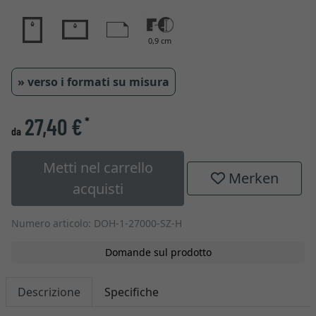
0,9 cm
» verso i formati su misura
27,40 €
*
da
Metti nel carrello
Merken
acquisti
Numero articolo: DOH-1-27000-SZ-H
Domande sul prodotto
Descrizione
Specifiche