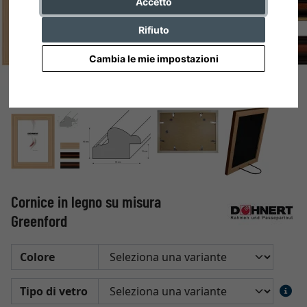
Accetto
Rifiuto
Cambia le mie impostazioni
Cornice in legno su misura
Greenford
Colore
Tipo di vetro