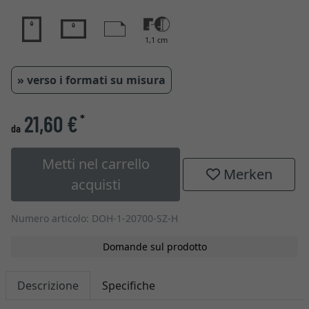
1,1 cm
» verso i formati su misura
21,60 €
*
da
Metti nel carrello
Merken
acquisti
Numero articolo: DOH-1-20700-SZ-H
Domande sul prodotto
Descrizione
Specifiche