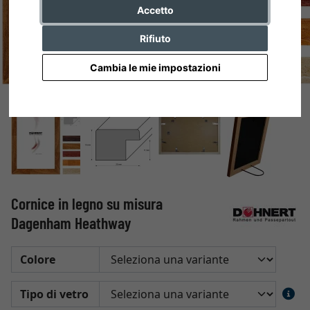
Accetto
Rifiuto
Cambia le mie impostazioni
Cornice in legno su misura
Dagenham Heathway
Colore
Tipo di vetro