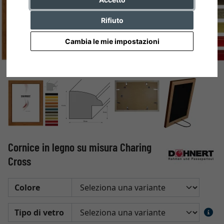
Rifiuto
Cambia le mie impostazioni
Cornice in legno su misura Charing
Cross
Colore
Tipo di vetro