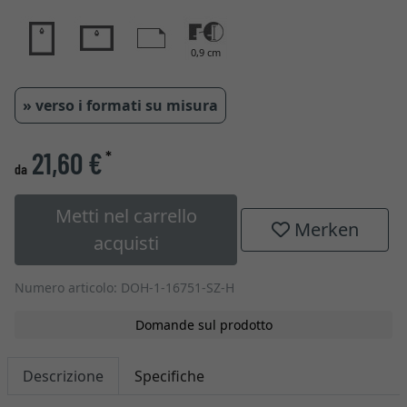
0,9 cm
» verso i formati su misura
21,60 €
*
da
Metti nel carrello
Merken
acquisti
Numero articolo: DOH-1-16751-SZ-H
Domande sul prodotto
Descrizione
Specifiche