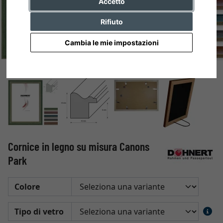
Accetto
Rifiuto
Cambia le mie impostazioni
Cornice in legno su misura Canons
Park
Colore
Tipo di vetro