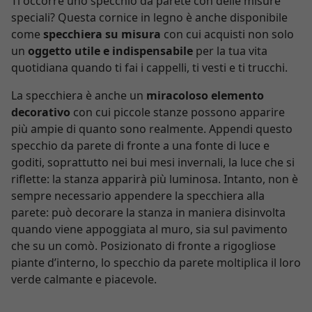
Ti occorre uno specchio da parete con delle misure
speciali? Questa cornice in legno è anche disponibile
come
specchiera su misura
con cui acquisti non solo
un
oggetto utile e indispensabile
per la tua vita
quotidiana quando ti fai i cappelli, ti vesti e ti trucchi.
La specchiera è anche un
miracoloso elemento
decorativo
con cui piccole stanze possono apparire
più ampie di quanto sono realmente. Appendi questo
specchio da parete di fronte a una fonte di luce e
goditi, soprattutto nei bui mesi invernali, la luce che si
riflette: la stanza apparirà più luminosa. Intanto, non è
sempre necessario appendere la specchiera alla
parete: può decorare la stanza in maniera disinvolta
quando viene appoggiata al muro, sia sul pavimento
che su un comò. Posizionato di fronte a rigogliose
piante d’interno, lo specchio da parete moltiplica il loro
verde calmante e piacevole.