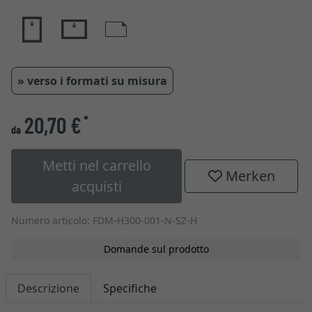
» verso i formati su misura
20,70 €
*
da
Metti nel carrello
Merken
acquisti
Numero articolo: FDM-H300-001-N-SZ-H
Domande sul prodotto
Descrizione
Specifiche