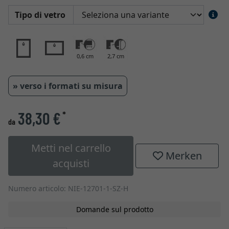
Tipo di vetro
0,6 cm
2,7 cm
» verso i formati su misura
38,30 €
*
da
Metti nel carrello
Merken
acquisti
Numero articolo: NIE-12701-1-SZ-H
Domande sul prodotto