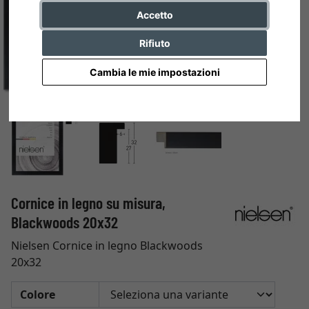
Accetto
Rifiuto
Cambia le mie impostazioni
Cornice in legno su misura,
Blackwoods 20x32
Nielsen Cornice in legno Blackwoods
20x32
Colore