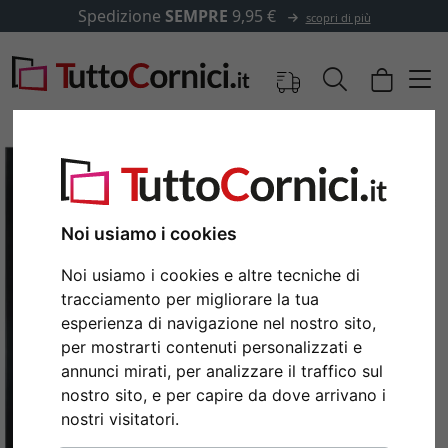
Spedizione
SEMPRE
9,95 €
scopri di più
Noi usiamo i cookies
Noi usiamo i cookies e altre tecniche di
tracciamento per migliorare la tua
esperienza di navigazione nel nostro sito,
per mostrarti contenuti personalizzati e
annunci mirati, per analizzare il traffico sul
Indietro
Avan
nostro sito, e per capire da dove arrivano i
nostri visitatori.