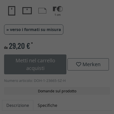
1 cm
» verso i formati su misura
29,20 €
*
da
Metti nel carrello
Merken
acquisti
Numero articolo: DOH-1-23665-SZ-H
Domande sul prodotto
Descrizione
Specifiche