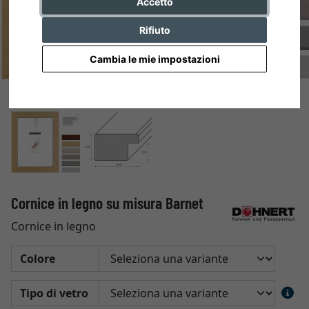
Accetto
Rifiuto
Cambia le mie impostazioni
Cornice in legno su misura Barnet
Cornice in legno
Colore
Tipo di vetro