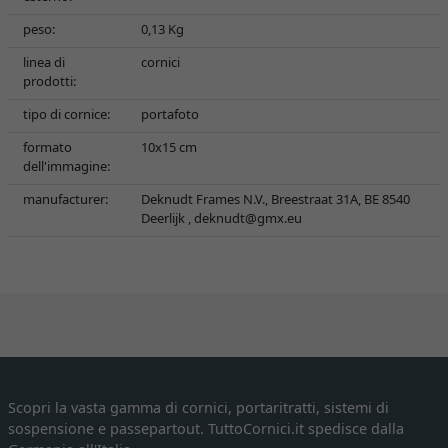
peso:
0,13 Kg
linea di
cornici
prodotti:
tipo di cornice:
portafoto
formato
10x15 cm
dell'immagine:
manufacturer:
Deknudt Frames N.V., Breestraat 31A, BE 8540
Deerlijk ,
deknudt@gmx.eu
Scopri la vasta gamma di cornici, portaritratti, sistemi di
sospensione e passepartout. TuttoCornici.it spedisce dalla