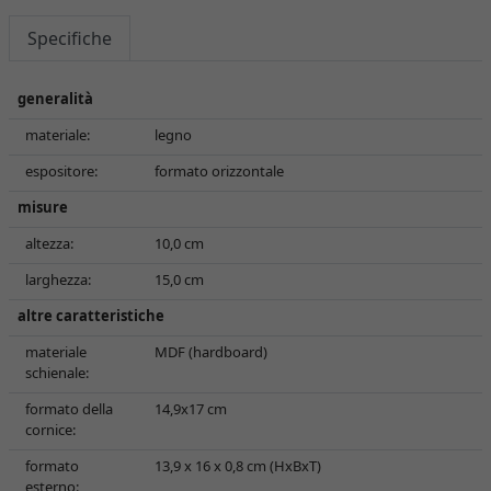
Specifiche
generalità
materiale:
legno
espositore:
formato orizzontale
misure
altezza:
10,0 cm
larghezza:
15,0 cm
altre caratteristiche
materiale
MDF (hardboard)
schienale:
formato della
14,9x17 cm
cornice:
formato
13,9 x 16 x 0,8 cm (HxBxT)
esterno: