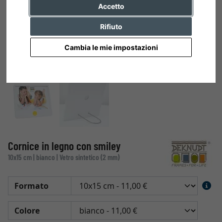
Accetto
Rifiuto
Cambia le mie impostazioni
Cornice in legno con smiley
10x15 cm | bianco | Vetro sintetico (2 mm)
Formato
Colore