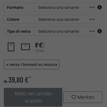
Formato
Colore
Tipo di vetro
5,5 cm
» verso i formati su misura
39,80 €
*
da
Metti nel carrello
Merken
acquisti