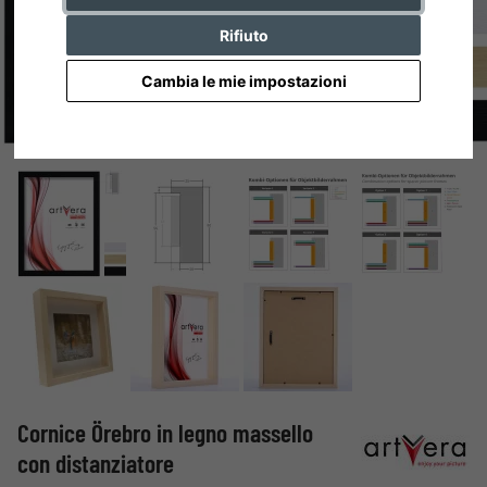
Rifiuto
Cambia le mie impostazioni
Cornice Örebro in legno massello
con distanziatore