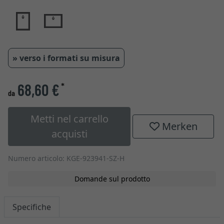
» verso i formati su misura
68,60 €
*
da
Metti nel carrello
Merken
acquisti
Numero articolo: KGE-923941-SZ-H
Domande sul prodotto
Specifiche