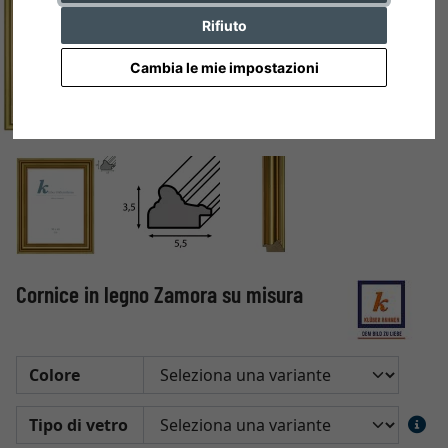
Rifiuto
Cambia le mie impostazioni
Cornice in legno Zamora su misura
Colore
Tipo di vetro