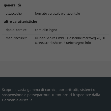
generalità
attaccaglie:
formato verticale e orizzontale
altre caratteristiche
tipo di cornice:
cornici in legno
manufacturer:
Klüber-Gebira GmbH, Dossenheimer Weg 78, DE
69198 Schriesheim,
klueber@gmx.info
Scopri la vasta gamma di cornici, portaritratti, sistemi di
sospensione e passepartout. TuttoCornici.it spedisce dalla
Germania all'Italia.