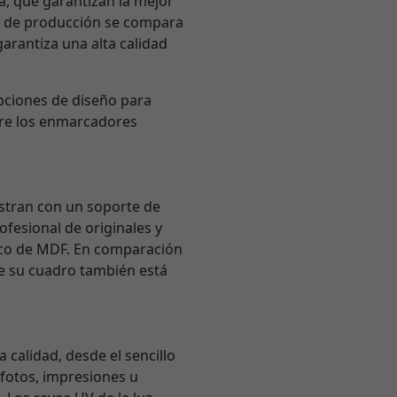
ra, que garantizan la mejor
ie de producción se compara
arantiza una alta calidad
opciones de diseño para
tre los enmarcadores
istran con un soporte de
fesional de originales y
sico de MDF. En comparación
ue su cuadro también está
 calidad, desde el sencillo
 fotos, impresiones u