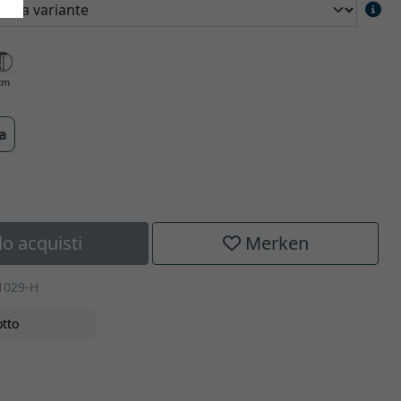
cm
ra
lo acquisti
Merken
1029-H
tto