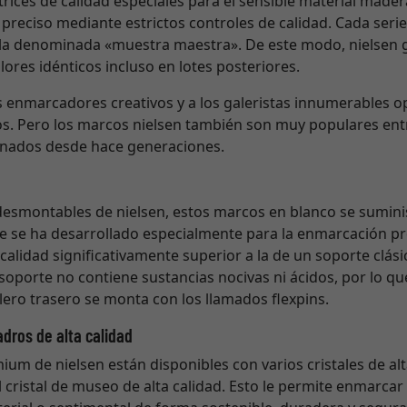
trices de calidad especiales para el sensible material made
preciso mediante estrictos controles de calidad. Cada ser
, la denominada «muestra maestra». De este modo, nielsen g
ores idénticos incluso en lotes posteriores.
s enmarcadores creativos y a los galeristas innumerables 
s. Pero los marcos nielsen también son muy populares en
cionados desde hace generaciones.
 desmontables de nielsen, estos marcos en blanco se sumin
 se ha desarrollado especialmente para la enmarcación pro
alidad significativamente superior a la de un soporte clá
 soporte no contiene sustancias nocivas ni ácidos, por lo q
blero trasero se monta con los llamados flexpins.
adros de alta calidad
m de nielsen están disponibles con varios cristales de alta
l cristal de museo de alta calidad. Esto le permite enmarcar