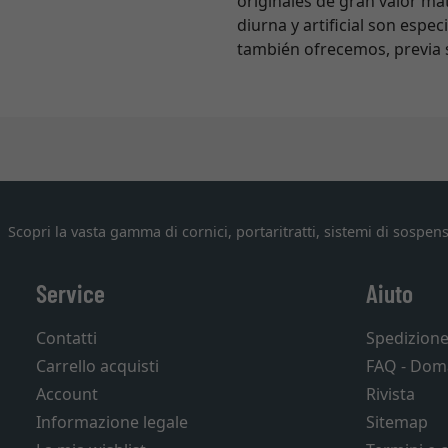
originales de gran valor ma
diurna y artificial son espe
también ofrecemos, previa s
Scopri la vasta gamma di cornici, portaritratti, sistemi di sospens
Service
Aiuto
Contatti
Spedizion
Carrello acquisti
FAQ - Dom
Account
Rivista
Informazione legale
Sitemap