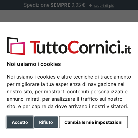
✓
500.000 articoli tra cui scegliere
u misura
Passepartout
Accessori
Noi usiamo i cookies
Noi usiamo i cookies e altre tecniche di tracciamento
Cornice in legno XL 2
per migliorare la tua esperienza di navigazione nel
nostro sito, per mostrarti contenuti personalizzati e
Nielsen Cornice in legno XL 
annunci mirati, per analizzare il traffico sul nostro
sito, e per capire da dove arrivano i nostri visitatori.
Formato
Accetto
Rifiuto
Cambia le mie impostazioni
Colore