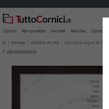
Cornici
Altri prodotti
Formati
Marchio
Cornici s
Formati
42x59,4 cm (A2)
Cornice in legno XL 23
alla panoramica