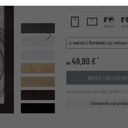
Tipo di vetro
0,5 cm
2,1 
Avanti
» verso i formati su misu
49,90 €
*
da
Metti nel carrel
Numero articolo: NIE-30150-1-2
Domande sul prodo