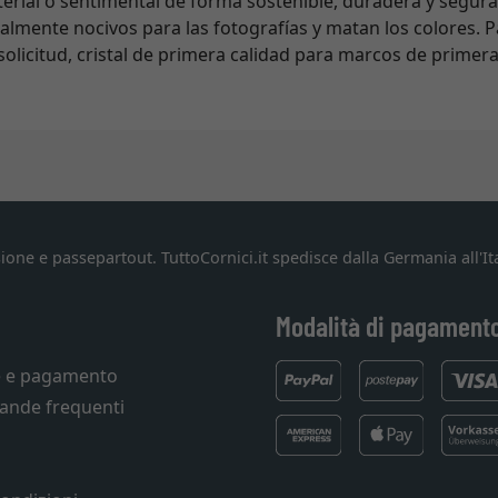
terial o sentimental de forma sostenible, duradera y segura.
cialmente nocivos para las fotografías y matan los colores. 
olicitud, cristal de primera calidad para marcos de primera
ione e passepartout. TuttoCornici.it spedisce dalla Germania all'Ita
Modalità di pagament
e e pagamento
ande frequenti