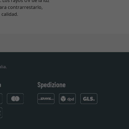
 Los rayos UV de la luz
Para contrarrestarlo,
 calidad.
lia.
o
Spedizione