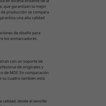
ta en escena brillante de la
ra, que garantizan la mejor
ie de producción se compara
arantiza una alta calidad
opciones de diseño para
tre los enmarcadores
istran con un soporte de
fesional de originales y
sico de MDF. En comparación
ue su cuadro también está
 calidad, desde el sencillo