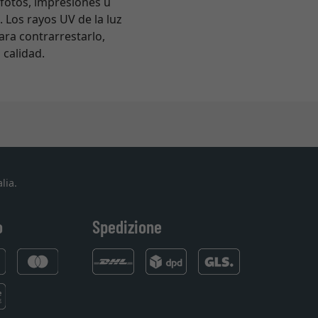
 fotos, impresiones u
 Los rayos UV de la luz
Para contrarrestarlo,
 calidad.
lia.
o
Spedizione