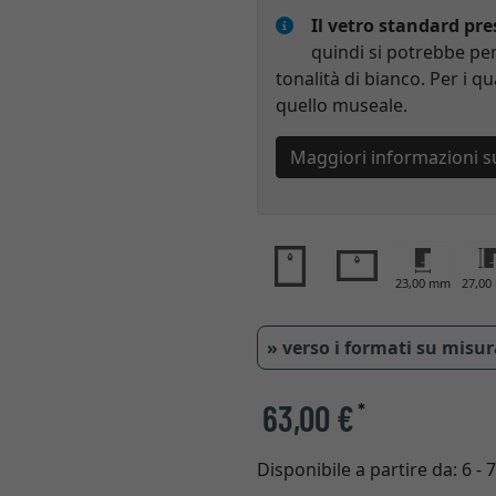
Il vetro standard pr
quindi si potrebbe per
tonalità di bianco. Per i qu
quello museale.
Maggiori informazioni s
23,00 mm
27,0
» verso i formati su misu
63,00 €
*
Disponibile a partire da:
6 - 