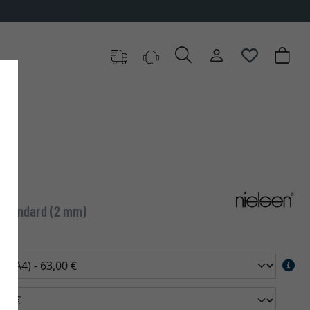
3
o standard (2 mm)