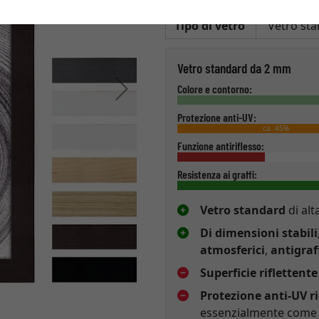
Tipo di vetro
Vetro standard da 2 mm
Avanti
Colore e contorno:
Protezione anti-UV:
ca. 45%
Funzione antiriflesso:
Resistenza ai graffi:
Vetro standard
di alt
Di dimensioni stabili
atmosferici
,
antigraf
Superficie riflettente
Protezione anti-UV r
essenzialmente come p