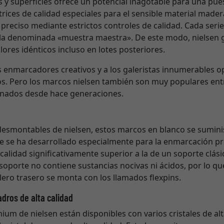
s y superficies ofrece un potencial inagotable para una pues
trices de calidad especiales para el sensible material made
preciso mediante estrictos controles de calidad. Cada ser
, la denominada «muestra maestra». De este modo, nielsen g
ores idénticos incluso en lotes posteriores.
s enmarcadores creativos y a los galeristas innumerables 
s. Pero los marcos nielsen también son muy populares en
cionados desde hace generaciones.
 desmontables de nielsen, estos marcos en blanco se sumin
 se ha desarrollado especialmente para la enmarcación pro
alidad significativamente superior a la de un soporte clá
 soporte no contiene sustancias nocivas ni ácidos, por lo q
blero trasero se monta con los llamados flexpins.
adros de alta calidad
m de nielsen están disponibles con varios cristales de alta