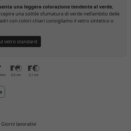
esenta una leggera colorazione tendente al verde
,
cepire una sottile sfumatura di verde nell’ambito delle
adri con colori chiari consigliamo il vetro sintetico o
ul vetro standard
0 mm
0,5 cm
2,1 cm
ra
7 Giorni lavorativi