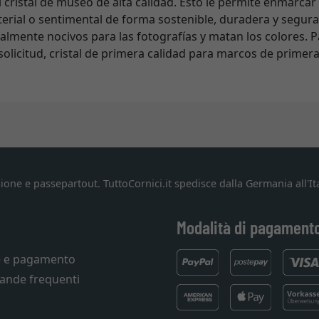
l cristal de museo de alta calidad. Esto le permite enmarcar
terial o sentimental de forma sostenible, duradera y segura.
cialmente nocivos para las fotografías y matan los colores. 
olicitud, cristal de primera calidad para marcos de primera
ione e passepartout. TuttoCornici.it spedisce dalla Germania all'Ita
Modalità di pagament
e e pagamento
ande frequenti