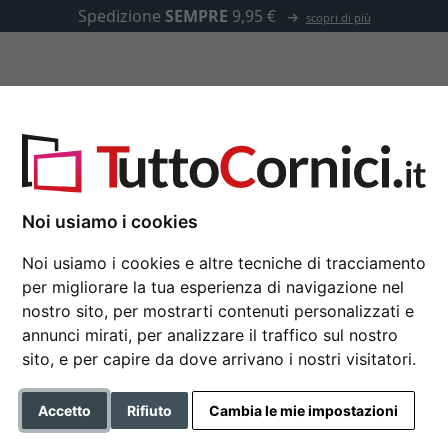
Spedizione
SEMPRE
9,95 €
scopri di più
u misura
Passepartout
Accessori
Noi usiamo i cookies
Noi usiamo i cookies e altre tecniche di tracciamento
Cornice in legno XL 2
per migliorare la tua esperienza di navigazione nel
21x29,7 cm (A4) | nero | Vetr
nostro sito, per mostrarti contenuti personalizzati e
annunci mirati, per analizzare il traffico sul nostro
XL 23
sito, e per capire da dove arrivano i nostri visitatori.
Formato
Accetto
Rifiuto
Cambia le mie impostazioni
Colore