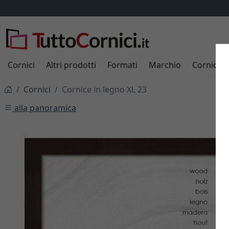
Cornici
Altri prodotti
Formati
Marchio
Cornici s
Cornici
Cornice in legno XL 23
alla panoramica