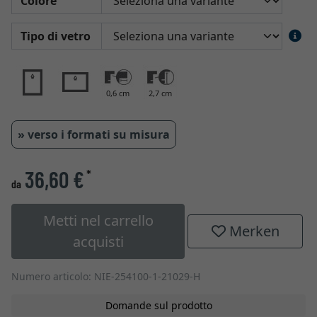
Colore
Tipo di vetro
0,6 cm
2,7 cm
» verso i formati su misura
36,60 €
*
da
Metti nel carrello
Merken
acquisti
Numero articolo: NIE-254100-1-21029-H
Domande sul prodotto