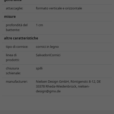
attaccaglie:
formato verticale e orizzontale
misure
profondità del
1 cm
battente:
altre caratteristiche
tipo di cornice:
cornici in legno
linea di
SalvadoriCornici
prodotti:
chiusura
spilli
schienale:
manufacturer:
Nielsen Design GmbH, Röntgenstr. 8-12, DE
33378 Rheda-Wiedenbrück,
nielsen-
design@gmx.de