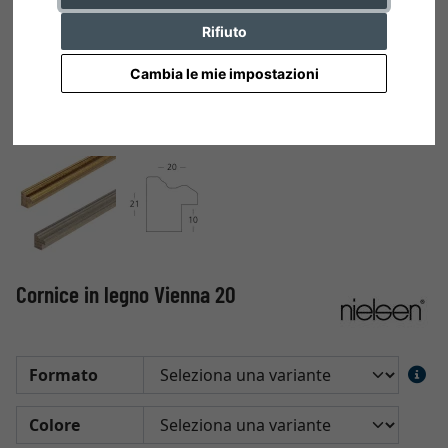
Rifiuto
Cambia le mie impostazioni
Cornice in legno Vienna 20
Formato
Colore