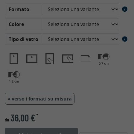
Formato
Colore
Tipo di vetro
0,7 cm
1,2 cm
» verso i formati su misura
36,00 €
*
da