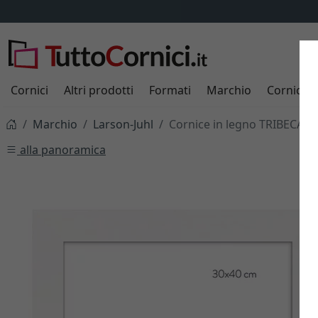
Cornici
Altri prodotti
Formati
Marchio
Cornici s
Marchio
Larson-Juhl
Cornice in legno TRIBECA - 4
alla panoramica