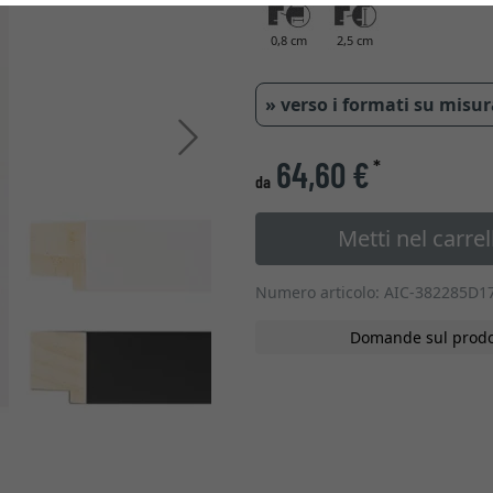
0,8 cm
2,5 cm
» verso i formati su misu
Avanti
64,60 €
*
da
Metti nel carrel
Numero articolo: AIC-382285D1
Domande sul prodo