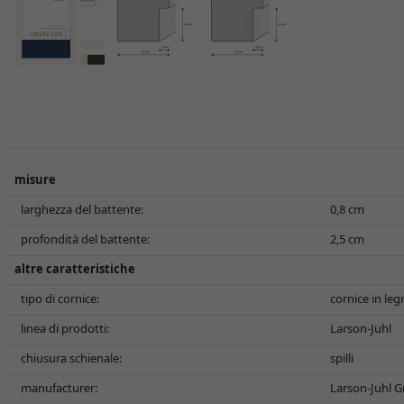
misure
larghezza del battente:
0,8 cm
profondità del battente:
2,5 cm
altre caratteristiche
tipo di cornice:
cornice in le
linea di prodotti:
Larson-Juhl
chiusura schienale:
spilli
manufacturer:
Larson-Juhl G