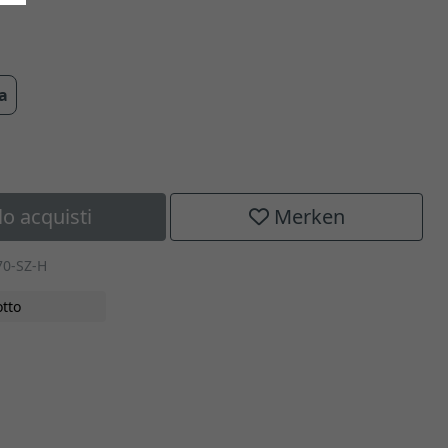
ra
lo acquisti
Merken
70-SZ-H
tto