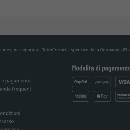
ione e passepartout. TuttoCornici.it spedisce dalla Germania all'Ita
Modalità di pagament
e e pagamento
ande frequenti
condizioni
recesso
a privacy