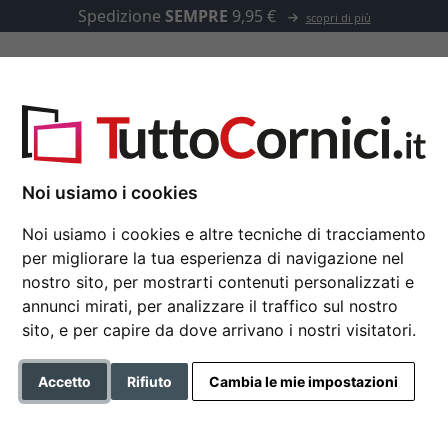
Spedizione
SEMPRE
9,95 €
scopri di più
u misura
Passepartout
Accessori
 - su misura
Noi usiamo i cookies
Noi usiamo i cookies e altre tecniche di tracciamento
per migliorare la tua esperienza di navigazione nel
Cornice in legno TRIB
nostro sito, per mostrarti contenuti personalizzati e
annunci mirati, per analizzare il traffico sul nostro
sito, e per capire da dove arrivano i nostri visitatori.
Colore
Accetto
Rifiuto
Cambia le mie impostazioni
Tipo di vetro