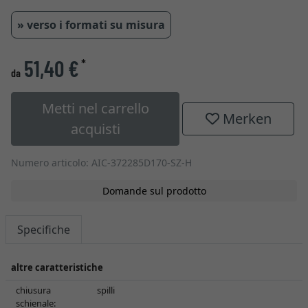
» verso i formati su misura
51,40 €
*
da
Metti nel carrello
Merken
acquisti
Numero articolo: AIC-372285D170-SZ-H
Domande sul prodotto
Specifiche
altre caratteristiche
chiusura
spilli
schienale: