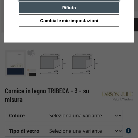
Rifiuto
Cambia le mie impostazioni
Cornice in legno TRIBECA - 3 - su
misura
Colore
Tipo di vetro