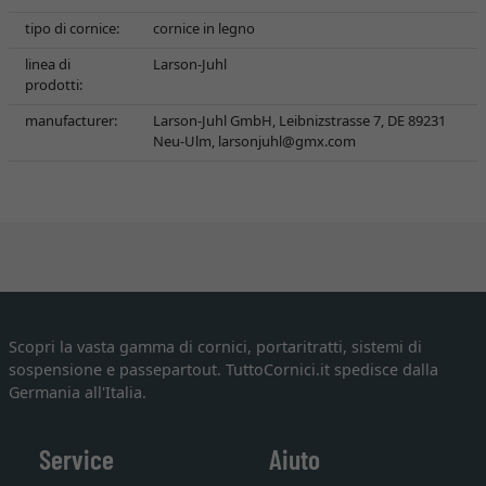
tipo di cornice:
cornice in legno
linea di
Larson-Juhl
prodotti:
manufacturer:
Larson-Juhl GmbH, Leibnizstrasse 7, DE 89231
Neu-Ulm,
larsonjuhl@gmx.com
Scopri la vasta gamma di cornici, portaritratti, sistemi di
sospensione e passepartout. TuttoCornici.it spedisce dalla
Germania all'Italia.
Service
Aiuto