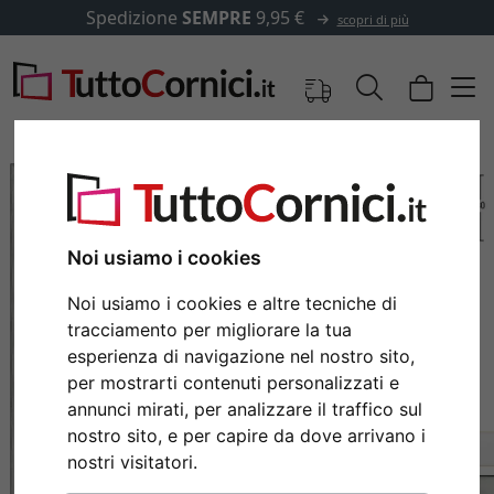
Spedizione
SEMPRE
9,95 €
scopri di più
Noi usiamo i cookies
Noi usiamo i cookies e altre tecniche di
tracciamento per migliorare la tua
esperienza di navigazione nel nostro sito,
per mostrarti contenuti personalizzati e
annunci mirati, per analizzare il traffico sul
Indietro
Avan
nostro sito, e per capire da dove arrivano i
nostri visitatori.