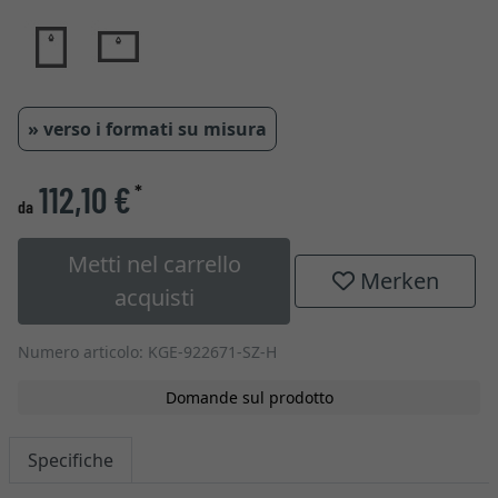
» verso i formati su misura
112,10 €
*
da
Metti nel carrello
Merken
acquisti
Numero articolo: KGE-922671-SZ-H
Domande sul prodotto
Specifiche