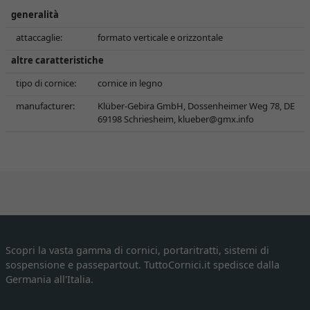
generalità
attaccaglie:
formato verticale e orizzontale
altre caratteristiche
tipo di cornice:
cornice in legno
manufacturer:
Klüber-Gebira GmbH, Dossenheimer Weg 78, DE
69198 Schriesheim,
klueber@gmx.info
Scopri la vasta gamma di cornici, portaritratti, sistemi di
sospensione e passepartout. TuttoCornici.it spedisce dalla
Germania all'Italia.