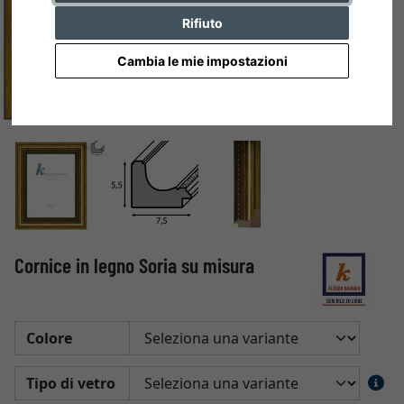
Rifiuto
Cambia le mie impostazioni
Cornice in legno Soria su misura
Colore
Tipo di vetro