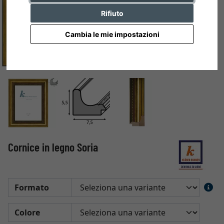
Rifiuto
Cambia le mie impostazioni
Cornice in legno Soria
Formato
Colore