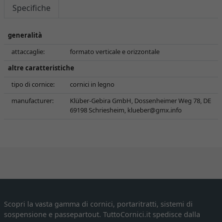
Specifiche
generalità
attaccaglie:
formato verticale e orizzontale
altre caratteristiche
tipo di cornice:
cornici in legno
manufacturer:
Klüber-Gebira GmbH, Dossenheimer Weg 78, DE
69198 Schriesheim,
klueber@gmx.info
Scopri la vasta gamma di cornici, portaritratti, sistemi di
sospensione e passepartout. TuttoCornici.it spedisce dalla