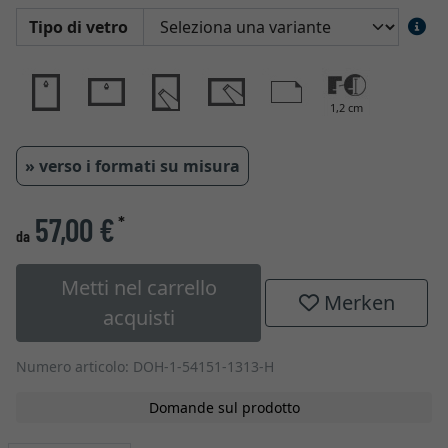
Tipo di vetro
1,2 cm
» verso i formati su misura
57,00 €
*
da
Metti nel carrello
Merken
acquisti
Numero articolo: DOH-1-54151-1313-H
Domande sul prodotto