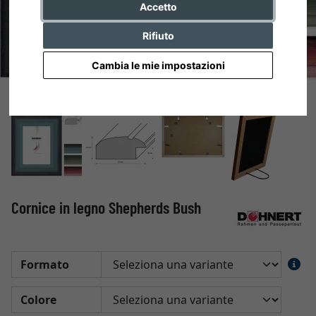
Accetto
Rifiuto
Cambia le mie impostazioni
Cornice in legno Shepherds Bush
Formato
Colore