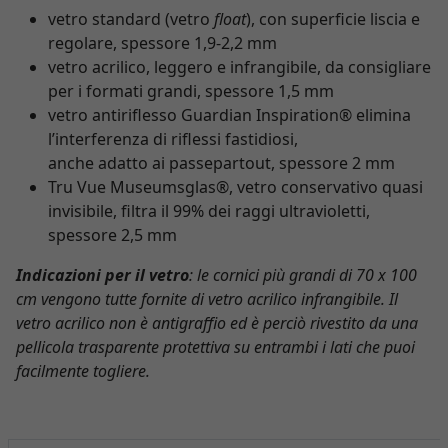
vetro standard (vetro
float
), con superficie liscia e
regolare, spessore 1,9-2,2 mm
vetro acrilico, leggero e infrangibile, da consigliare
per i formati grandi, spessore 1,5 mm
vetro antiriflesso Guardian Inspiration® elimina
l’interferenza di riflessi fastidiosi,
anche adatto ai passepartout, spessore 2 mm
Tru Vue Museumsglas®, vetro conservativo quasi
invisibile, filtra il 99% dei raggi ultravioletti,
spessore 2,5 mm
Indicazioni per il vetro
: le cornici più grandi di 70 x 100
cm vengono tutte fornite di vetro acrilico infrangibile. Il
vetro acrilico non è antigraffio ed è perciò rivestito da una
pellicola trasparente protettiva su entrambi i lati che puoi
facilmente togliere.