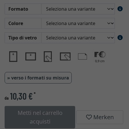
Formato
Colore
Tipo di vetro
0,9 cm
» verso i formati su misura
10,30 €
*
da
Metti nel carrello
Merken
acquisti