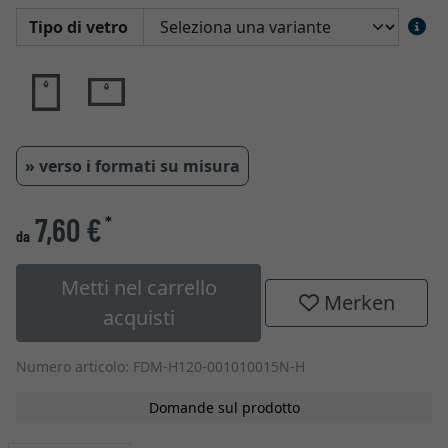
Tipo di vetro
» verso i formati su misura
7,60 €
*
da
Metti nel carrello
Merken
acquisti
Numero articolo: FDM-H120-001010015N-H
Domande sul prodotto