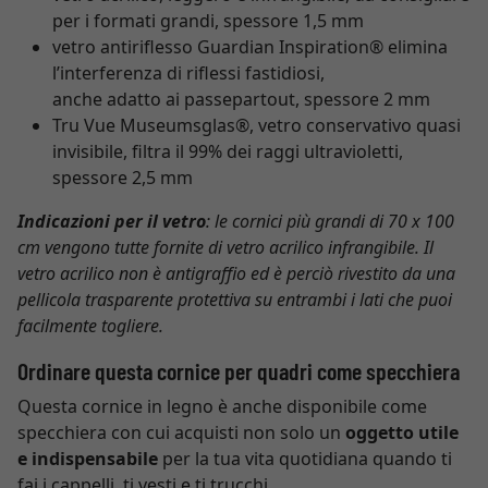
per i formati grandi, spessore 1,5 mm
vetro antiriflesso Guardian Inspiration® elimina
l’interferenza di riflessi fastidiosi,
anche adatto ai passepartout, spessore 2 mm
Tru Vue Museumsglas®, vetro conservativo quasi
invisibile, filtra il 99% dei raggi ultravioletti,
spessore 2,5 mm
Indicazioni per il vetro
: le cornici più grandi di 70 x 100
cm vengono tutte fornite di vetro acrilico infrangibile. Il
vetro acrilico non è antigraffio ed è perciò rivestito da una
pellicola trasparente protettiva su entrambi i lati che puoi
facilmente togliere.
Ordinare questa cornice per quadri come specchiera
Questa cornice in legno è anche disponibile come
specchiera con cui acquisti non solo un
oggetto utile
e indispensabile
per la tua vita quotidiana quando ti
fai i cappelli, ti vesti e ti trucchi.