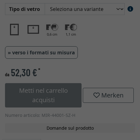
Tipo di vetro
0,6 cm
1,1 cm
» verso i formati su misura
52,30 €
*
da
Metti nel carrello
Merken
acquisti
Numero articolo: MIR-44001-SZ-H
Domande sul prodotto