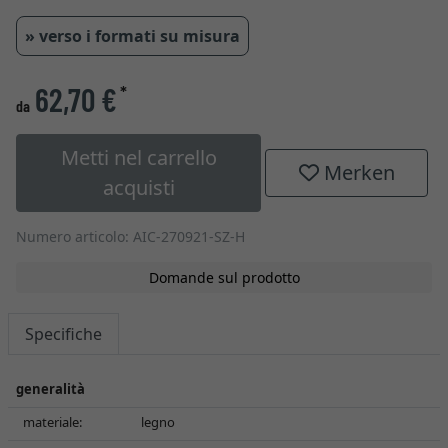
» verso i formati su misura
62,70 €
*
da
Metti nel carrello
Merken
acquisti
Numero articolo: AIC-270921-SZ-H
Domande sul prodotto
Specifiche
generalità
materiale:
legno