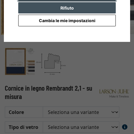
Rifiuto
Cambia le mie impostazioni
Cornice in legno Rembrandt 2,1 - su
misura
Colore
Tipo di vetro