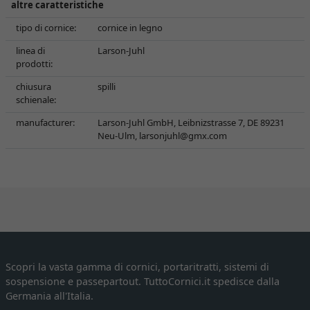
altre caratteristiche
tipo di cornice:
cornice in legno
linea di
Larson-Juhl
prodotti:
chiusura
spilli
schienale:
manufacturer:
Larson-Juhl GmbH, Leibnizstrasse 7, DE 89231
Neu-Ulm,
larsonjuhl@gmx.com
Scopri la vasta gamma di cornici, portaritratti, sistemi di
sospensione e passepartout. TuttoCornici.it spedisce dalla
Germania all'Italia.