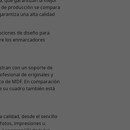
ra, que garantizan la mejor
ie de producción se compara
arantiza una alta calidad
opciones de diseño para
tre los enmarcadores
istran con un soporte de
fesional de originales y
sico de MDF. En comparación
ue su cuadro también está
 calidad, desde el sencillo
 fotos, impresiones u