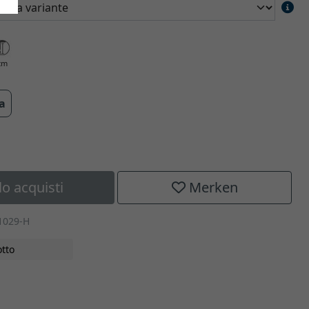
cm
ra
lo acquisti
Merken
1029-H
tto