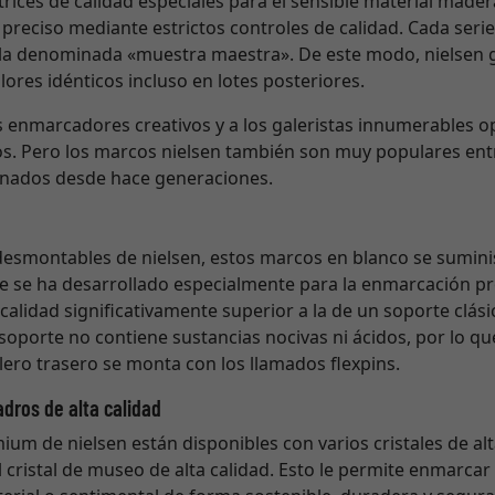
trices de calidad especiales para el sensible material made
preciso mediante estrictos controles de calidad. Cada ser
, la denominada «muestra maestra». De este modo, nielsen g
ores idénticos incluso en lotes posteriores.
s enmarcadores creativos y a los galeristas innumerables 
s. Pero los marcos nielsen también son muy populares en
cionados desde hace generaciones.
 desmontables de nielsen, estos marcos en blanco se sumin
 se ha desarrollado especialmente para la enmarcación pro
alidad significativamente superior a la de un soporte clá
 soporte no contiene sustancias nocivas ni ácidos, por lo q
blero trasero se monta con los llamados flexpins.
adros de alta calidad
m de nielsen están disponibles con varios cristales de alta
l cristal de museo de alta calidad. Esto le permite enmarcar