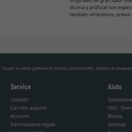
originales de gran valor ma
diurna y artificial son espe
también ofrecemos, previa s
Scopri la vasta gamma di cornici, portaritratti, sistemi di sospens
Service
Aiuto
Contatti
Spedizion
Carrello acquisti
FAQ - Dom
Account
Rivista
Informazione legale
Sitemap