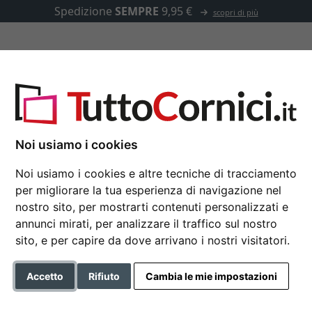
Spedizione
SEMPRE
9,95 €
scopri di più
u misura
Passepartout
Accessori
25
Noi usiamo i cookies
Noi usiamo i cookies e altre tecniche di tracciamento
Cornice in legno Qua
per migliorare la tua esperienza di navigazione nel
nostro sito, per mostrarti contenuti personalizzati e
Nielsen Cornice in legno Q
annunci mirati, per analizzare il traffico sul nostro
sito, e per capire da dove arrivano i nostri visitatori.
Formato
Accetto
Rifiuto
Cambia le mie impostazioni
Colore