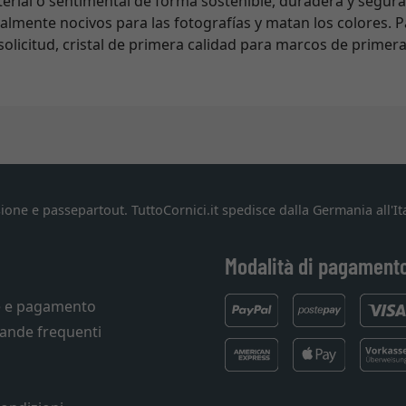
terial o sentimental de forma sostenible, duradera y segura.
cialmente nocivos para las fotografías y matan los colores. 
olicitud, cristal de primera calidad para marcos de primera
ione e passepartout. TuttoCornici.it spedisce dalla Germania all'Ita
Modalità di pagament
e e pagamento
ande frequenti