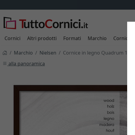
Cornici
Altri prodotti
Formati
Marchio
Cornici s
Marchio
Nielsen
Cornice in legno Quadrum 16x
alla panoramica