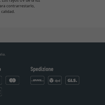
 Los rayos UV de la luz
Para contrarrestarlo,
 calidad.
lia.
o
Spedizione