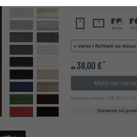
Tipo di vetro
0,5 cm
1,9 
Avanti
» verso i formati su misu
38,00 €
*
da
Metti nel carrel
Numero articolo: NIE-30111-1-2
Domande sul prodo