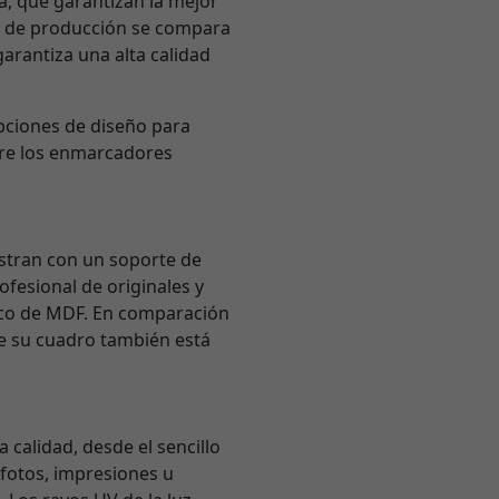
ra, que garantizan la mejor
ie de producción se compara
arantiza una alta calidad
opciones de diseño para
tre los enmarcadores
istran con un soporte de
fesional de originales y
sico de MDF. En comparación
ue su cuadro también está
 calidad, desde el sencillo
 fotos, impresiones u