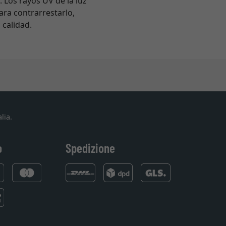
 Los rayos UV de la luz
Para contrarrestarlo,
 calidad.
lia.
o
Spedizione