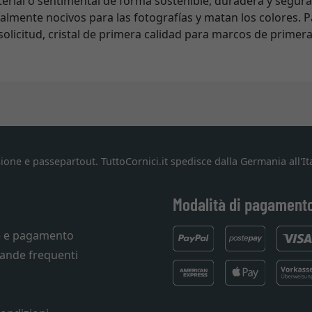
terial o sentimental de forma sostenible, duradera y segura.
cialmente nocivos para las fotografías y matan los colores. 
olicitud, cristal de primera calidad para marcos de primera
ione e passepartout. TuttoCornici.it spedisce dalla Germania all'Ita
Modalità di pagament
e e pagamento
ande frequenti