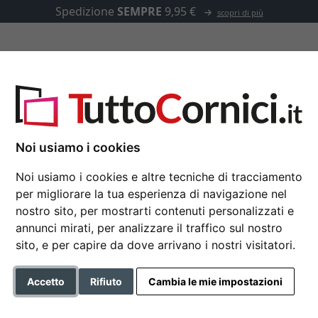
Spedizione
SEMPRE
9,95 €
scopri di più
u misura
Passepartout
Accessori
Noi usiamo i cookies
Noi usiamo i cookies e altre tecniche di tracciamento
Cornice in legno Pro
per migliorare la tua esperienza di navigazione nel
nostro sito, per mostrarti contenuti personalizzati e
Nielsen Cornice in legno Pr
annunci mirati, per analizzare il traffico sul nostro
sito, e per capire da dove arrivano i nostri visitatori.
Formato
Accetto
Rifiuto
Cambia le mie impostazioni
Colore