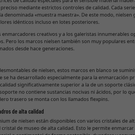
trices de calidad especiales para el sensible material made
preciso mediante estrictos controles de calidad. Cada ser
, la denominada «muestra maestra». De este modo, nielsen g
ores idénticos incluso en lotes posteriores.
s enmarcadores creativos y a los galeristas innumerables 
s. Pero los marcos nielsen también son muy populares en
cionados desde hace generaciones.
 desmontables de nielsen, estos marcos en blanco se sumin
 se ha desarrollado especialmente para la enmarcación pro
alidad significativamente superior a la de un soporte clá
 soporte no contiene sustancias nocivas ni ácidos, por lo q
blero trasero se monta con los llamados flexpins.
adros de alta calidad
m de nielsen están disponibles con varios cristales de alta
l cristal de museo de alta calidad. Esto le permite enmarcar