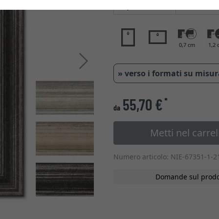
Tipo di vetro
0,7 cm
1,2 
Avanti
» verso i formati su misu
55,70 €
*
da
Metti nel carrel
Numero articolo: NIE-67351-1-2
Domande sul prodo