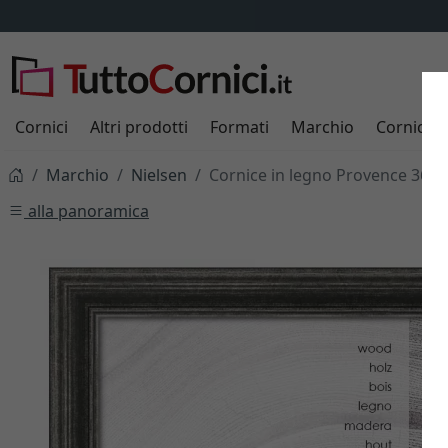
Cornici
Altri prodotti
Formati
Marchio
Cornici s
Marchio
Nielsen
Cornice in legno Provence 36
alla panoramica