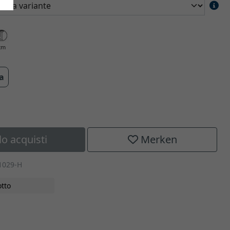
cm
ra
lo acquisti
Merken
1029-H
tto