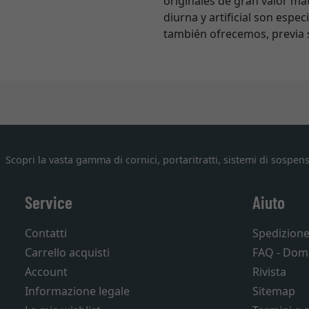
originales de gran valor ma
diurna y artificial son espe
también ofrecemos, previa s
Scopri la vasta gamma di cornici, portaritratti, sistemi di sospens
Service
Aiuto
Contatti
Spedizion
Carrello acquisti
FAQ - Dom
Account
Rivista
Informazione legale
Sitemap