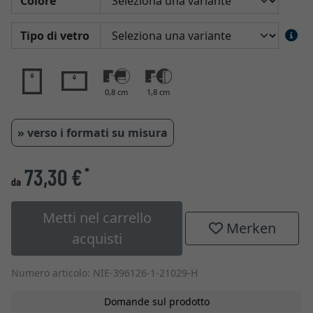
Colore
Tipo di vetro
0,8 cm
1,8 cm
» verso i formati su misura
73,30 €
*
da
Metti nel carrello
Merken
acquisti
Numero articolo: NIE-396126-1-21029-H
Domande sul prodotto