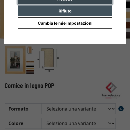
Rifiuto
Cambia le mie impostazioni
Cornice in legno POP
Formato
Colore