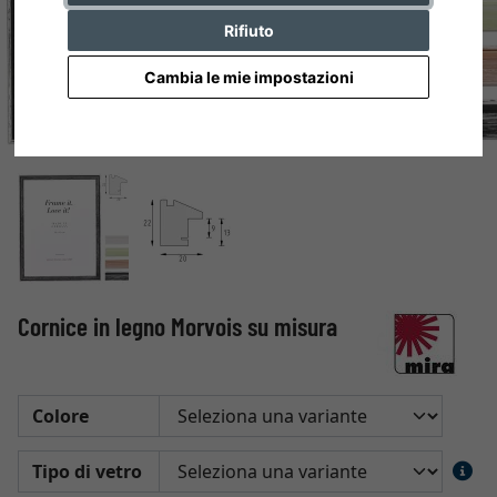
Rifiuto
Cambia le mie impostazioni
Cornice in legno Morvois su misura
Colore
Tipo di vetro