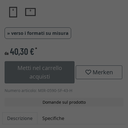
» verso i formati su misura
40,30 €
*
da
Metti nel carrello
Merken
acquisti
Numero articolo: MIR-0590-SF-43-H
Domande sul prodotto
Descrizione
Specifiche