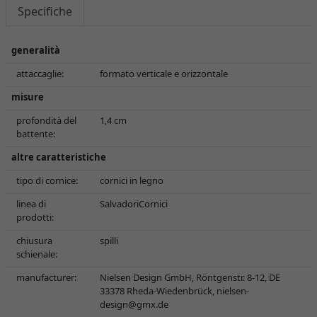
Specifiche
generalità
attaccaglie:
formato verticale e orizzontale
misure
profondità del
1,4 cm
battente:
altre caratteristiche
tipo di cornice:
cornici in legno
linea di
SalvadoriCornici
prodotti:
chiusura
spilli
schienale:
manufacturer:
Nielsen Design GmbH, Röntgenstr. 8-12, DE
33378 Rheda-Wiedenbrück,
nielsen-
design@gmx.de