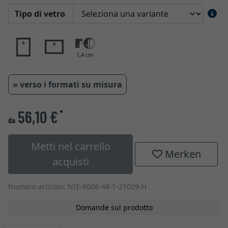
Tipo di vetro
1,4 cm
» verso i formati su misura
56,10 €
*
da
Metti nel carrello
Merken
acquisti
Numero articolo: NIE-6008-48-1-21029-H
Domande sul prodotto