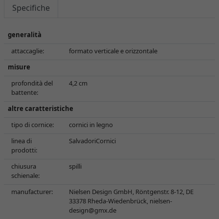
Specifiche
generalità
attaccaglie:
formato verticale e orizzontale
misure
profondità del
4,2 cm
battente:
altre caratteristiche
tipo di cornice:
cornici in legno
linea di
SalvadoriCornici
prodotti:
chiusura
spilli
schienale:
manufacturer:
Nielsen Design GmbH, Röntgenstr. 8-12, DE
33378 Rheda-Wiedenbrück,
nielsen-
design@gmx.de