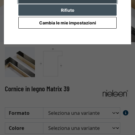
Rifiuto
Cambia le mie impostazioni
Cornice in legno Matrix 39
Formato
Colore