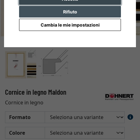
Rifiuto
Cambia le mie impostazioni
Cornice in legno Maldon
Cornice in legno
Formato
Colore